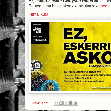
Ez, eskerrik asko! Gladysen leihoa
filmak herr
Egutegia eta bestelakoak kontsultatzeko
heme
Filma ikusi
iruzkinik ez: