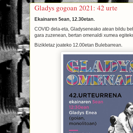
Gladys gogoan 2021: 42 urte
Ekainaren 5ean, 12.30etan.
COVID dela-eta, Gladyseneako atean bildu be
gara zuzenean, bertan omenaldi xumea egite
Bizikletaz joateko 12.00etan Bulebarrean.