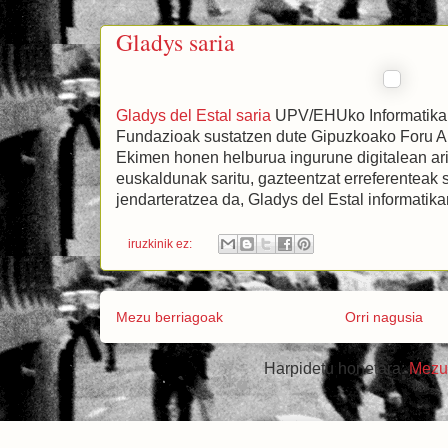
Gladys saria
Gladys del Estal saria
UPV/EHUko Informatika 
Fundazioak sustatzen dute Gipuzkoako Foru A
Ekimen honen helburua ingurune digitalean ar
euskaldunak saritu, gazteentzat erreferenteak s
jendarteratzea da, Gladys del Estal informatika
iruzkinik ez:
Mezu berriagoak
Orri nagusia
Harpidetu honetara:
Mezu