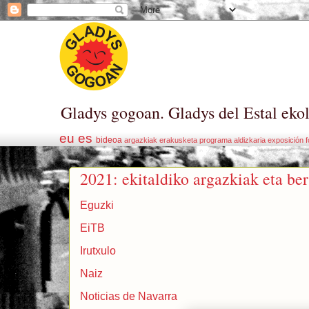
Gladys gogoan. Gladys del Estal eko
eu
es
bideoa
argazkiak
erakusketa
programa
aldizkaria
exposición
f
2021: ekitaldiko argazkiak eta ber
Eguzki
EiTB
Irutxulo
Naiz
Noticias de Navarra