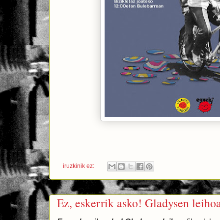
iruzkinik ez:
Ez, eskerrik asko! Gladysen leiho