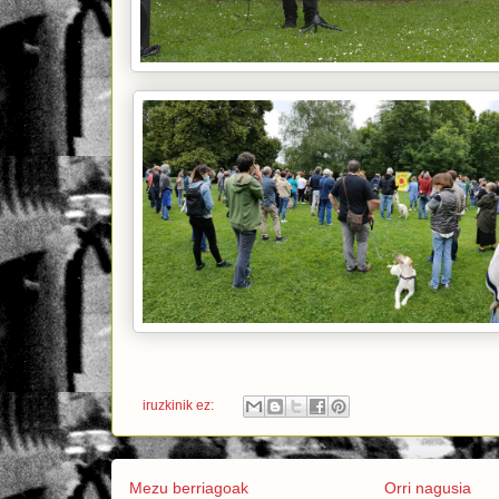
iruzkinik ez:
Mezu berriagoak
Orri nagusia