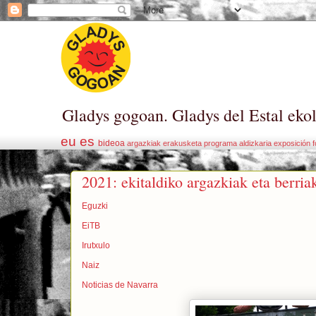
Gladys gogoan. Gladys del Estal eko
eu
es
bideoa
argazkiak
erakusketa
programa
aldizkaria
exposición
f
2021: ekitaldiko argazkiak eta berria
Eguzki
EiTB
Irutxulo
Naiz
Noticias de Navarra