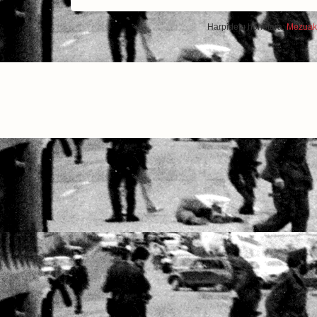
Harpidetu honetara:
Mezuak