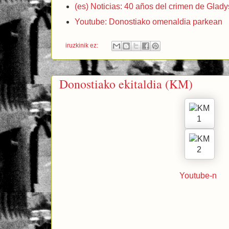
(es) Noticias: 40 años del crimen de Glady
Youtube: Donostiako omenaldia parkean
iruzkinik ez:
Donostiako ekitaldia (KM)
Youtube-n