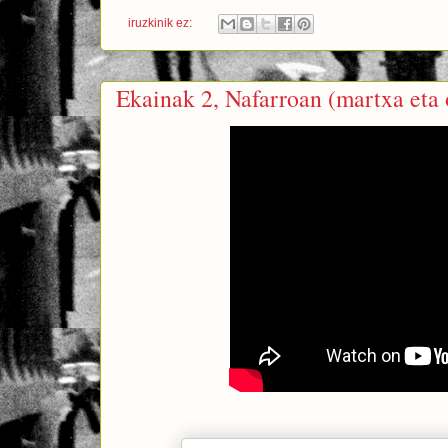
iruzkinik ez:
Ekainak 2, Nafarroan (martxa eta