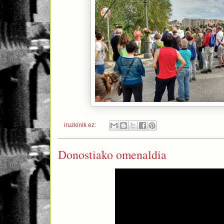
iruzkinik ez:
Donostiako omenaldia