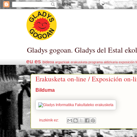
Gladys gogoan. Gladys del Estal eko
eu
es
bideoa
argazkiak
erakusketa
programa
aldizkaria
exposición
f
Erakusketa on-line / Exposición on-l
Bilduma
iruzkinik ez: