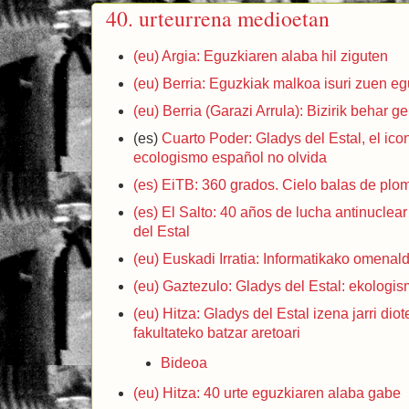
40. urteurrena medioetan
(eu) Argia: Eguzkiaren alaba hil ziguten
(eu) Berria: Eguzkiak malkoa isuri zuen e
(eu) Berria (Garazi Arrula): Bizirik behar 
(es)
Cuarto Poder: Gladys del Estal, el ico
ecologismo español no olvida
(es) EiTB: 360 grados. Cielo balas de plo
(es) El Salto: 40 años de lucha antinuclea
del Estal
(eu) Euskadi Irratia: Informatikako omenaldi
(eu) Gaztezulo: Gladys del Estal: ekologis
(eu) Hitza: Gladys del Estal izena jarri di
fakultateko batzar aretoari
Bideoa
(eu) Hitza: 40 urte eguzkiaren alaba gabe