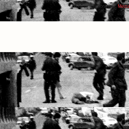
Harpidetu honetara:
Mezu