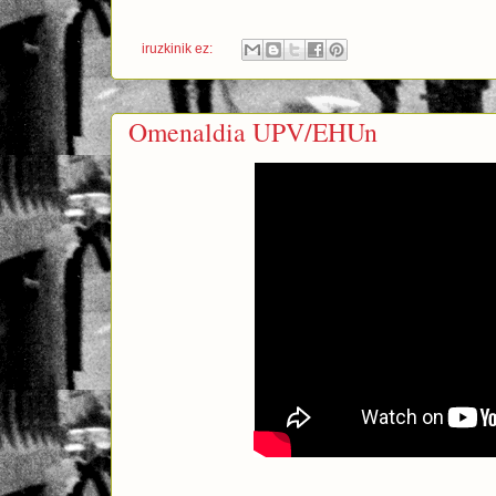
iruzkinik ez:
Omenaldia UPV/EHUn