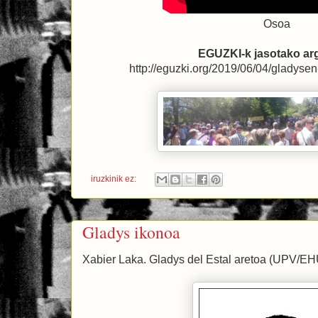
Osoa
EGUZKI-k jasotako ar
http://eguzki.org/2019/06/04/gladysen
iruzkinik ez:
Gladys ikonoa
Xabier Laka. Gladys del Estal aretoa (UPV/EHU