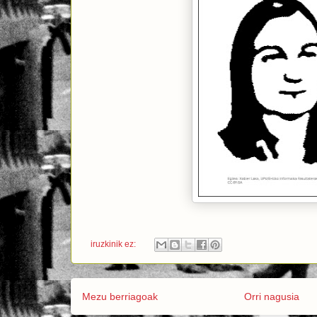
iruzkinik ez:
Mezu berriagoak
Orri nagusia