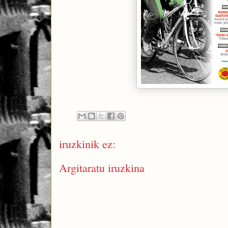
iruzkinik ez:
Argitaratu iruzkina