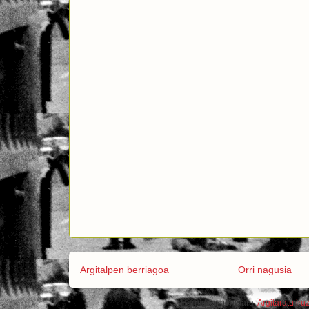
Argitalpen berriagoa
Orri nagusia
Harpidetu honetara:
Argitaratu ir