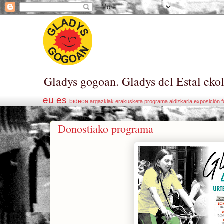
Gladys gogoan. Gladys del Estal eko
eu
es
bideoa
argazkiak
erakusketa
programa
aldizkaria
exposición
f
Donostiako programa