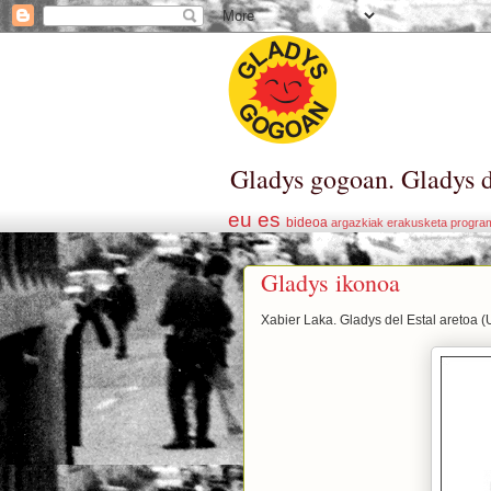
Gladys gogoan. Gladys d
eu
es
bideoa
argazkiak
erakusketa
progra
Gladys ikonoa
Xabier Laka. Gladys del Estal aretoa 