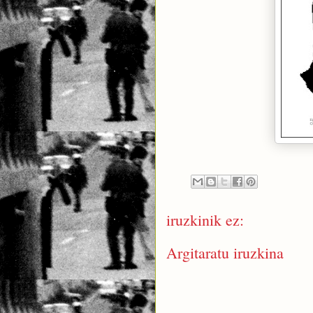
iruzkinik ez:
Argitaratu iruzkina