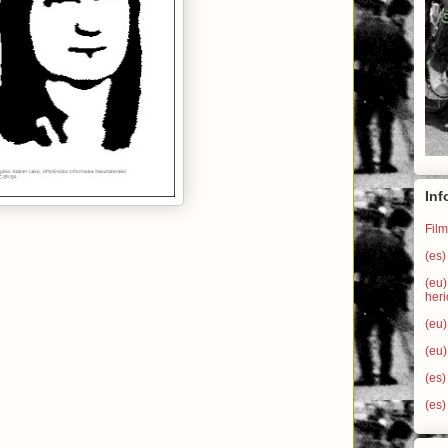
Inf
Film
(es)
(eu
heri
(eu)
(eu)
(es)
(es)