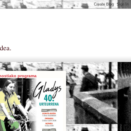
dea.
nostiako programa