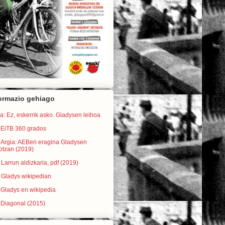
ormazio gehiago
a: Ez, eskerrik asko. Gladysen leihoa
 EiTB 360 grados
) Argia: AEBen eragina Gladysen
otzan (2019)
 Larrun aldizkaria, pdf (2019)
 Gladys wikipedian
 Gladys en wikipedia
 Diagonal (2015)