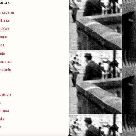
ketak
erazpena
zkaria
azkiak
karia
eoa
ida
laración
kusketa
osición
s
grama
sta
a