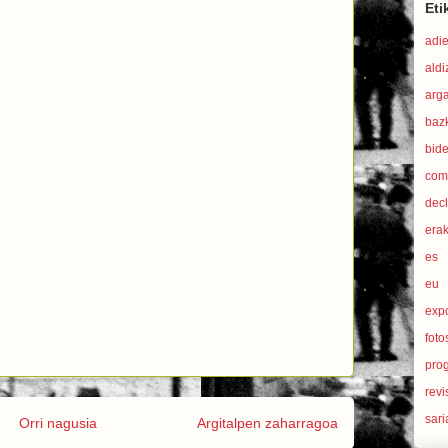
Eti
adi
aldi
arg
baz
bid
com
dec
era
es
eu
exp
foto
pro
revi
sari
Orri nagusia
Argitalpen zaharragoa