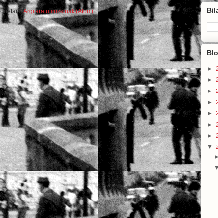
Bil
honetara:
Argitaratu iruzkinak (Atom)
Blo
►
►
►
►
►
►
►
▼