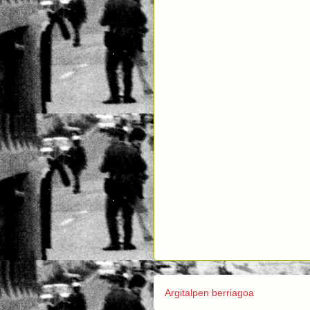
Argitalpen berriagoa