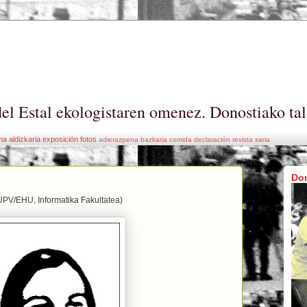
el Estal ekologistaren omenez. Donostiako tal
ma
aldizkaria
exposición
fotos
adierazpena
bazkaria
comida
declaración
revista
saria
Do
(UPV/EHU, Informatika Fakultatea)