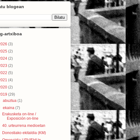
atu blogean
g-artxiboa
2026
(3)
2025
(2)
2024
(2)
2023
(2)
2022
(5)
2021
(4)
2020
(2)
2019
(29)
►
abuztua
(1)
▼
ekaina
(7)
Erakusketa on-line /
Exposición on-line
40. urteurrena medioetan
Donostiako ekitaldia (KM)
Omenaldia UPV/EHUn