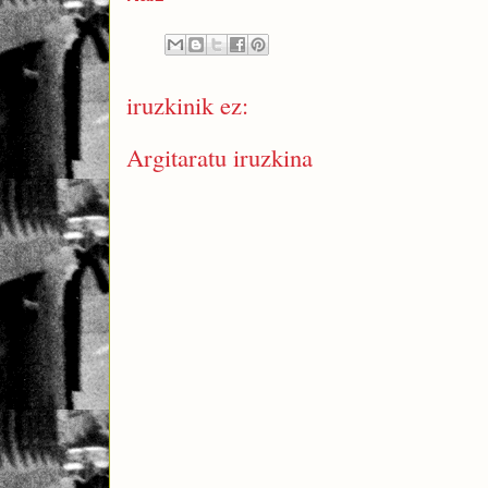
iruzkinik ez:
Argitaratu iruzkina