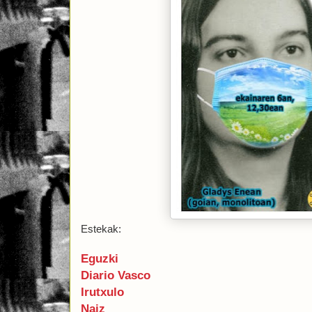
Estekak:
Eguzki
Diario Vasco
Irutxulo
Naiz