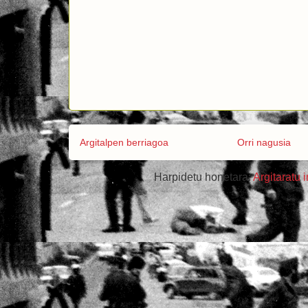
Argitalpen berriagoa
Orri nagusia
Harpidetu honetara:
Argitaratu 