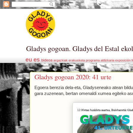
Gladys gogoan. Gladys del Estal eko
eu
es
bideoa
argazkiak
erakusketa
programa
aldizkaria
exposición
f
Gladys gogoan 2020: 41 urte
Egoera berezia dela-eta, Gladyseneako atean bildu
gara zuzenean, bertan omenaldi xumea egiteko a