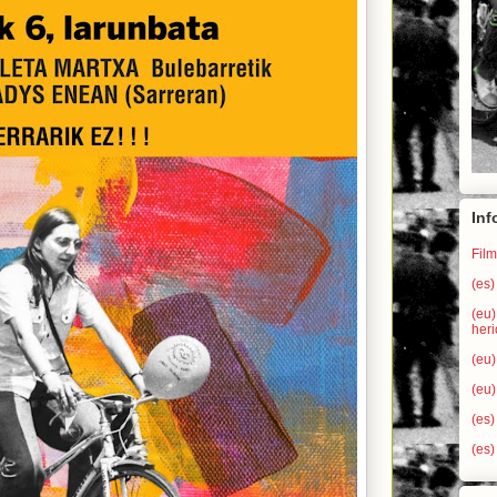
Inf
Film
(es)
(eu
heri
(eu)
(eu)
(es)
(es)