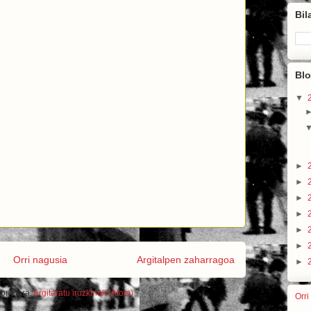
Bil
Blo
▼
►
►
►
►
►
►
Orri nagusia
Argitalpen zaharragoa
►
honetara:
Argitaratu iruzkinak (Atom)
Orri