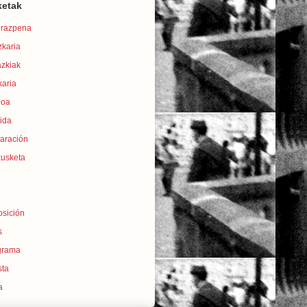
ketak
erazpena
zkaria
azkiak
karia
eoa
ida
laración
kusketa
osición
s
grama
sta
a