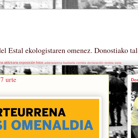
el Estal ekologistaren omenez. Donostiako tal
ma
aldizkaria
exposición
fotos
adierazpena
bazkaria
comida
declaración
revista
saria
7 urte
Do