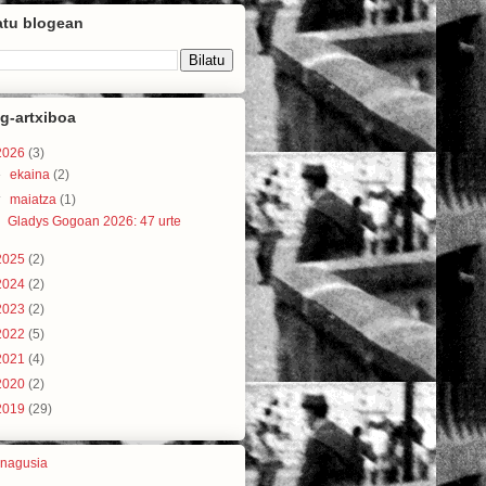
atu blogean
g-artxiboa
2026
(3)
►
ekaina
(2)
▼
maiatza
(1)
Gladys Gogoan 2026: 47 urte
2025
(2)
2024
(2)
2023
(2)
2022
(5)
2021
(4)
2020
(2)
2019
(29)
 nagusia