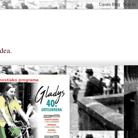
dea.
nostiako programa