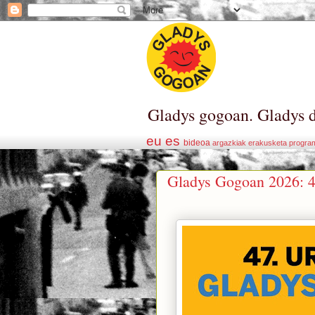
Gladys gogoan. Gladys d
eu
es
bideoa
argazkiak
erakusketa
progra
Gladys Gogoan 2026: 4