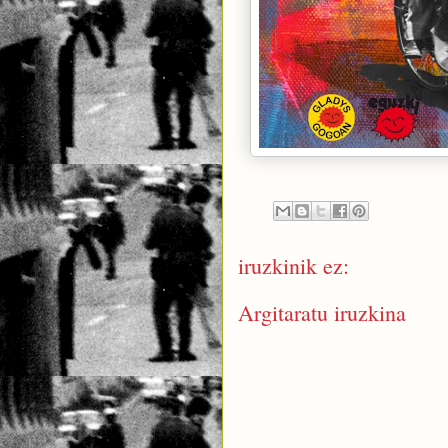
iruzkinik ez:
Argitaratu iruzkina