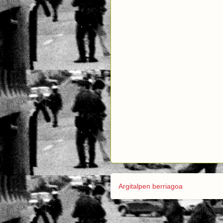
Argitalpen berriagoa
Harpidetu 