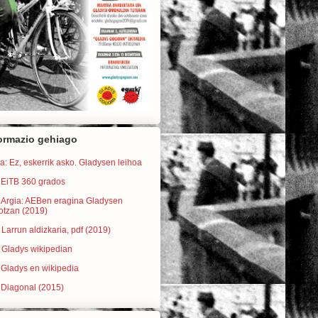
ormazio gehiago
a: Ez, eskerrik asko. Gladysen leihoa
 EiTB 360 grados
) Argia: AEBen eragina Gladysen
otzan (2019)
 Larrun aldizkaria, pdf (2019)
 Gladys wikipedian
 Gladys en wikipedia
 Diagonal (2015)