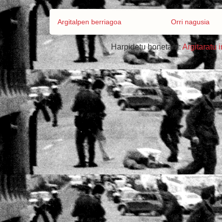
Argitalpen berriagoa
Orri nagusia
Harpidetu honetara:
Argitaratu 