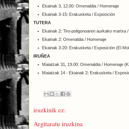
Ekainak 3, 12.00: Omenaldia / Homenaje
Ekainak 3-15: Erakusketa / Exposición
TUTERA
Ekainak 2: Tiro-poligonoaren aurkako martxa / 
Ekainak 2: Omenaldia / Homenaje
Ekainak 3-20: Erakusketa / Exposición (El Mol
IRUÑEA
Maiatzak 31, 19.00: Omenaldia / Homenaje (K
Maiatzak 14 - Ekainak 2: Erakusketa / Exposic
iruzkinik ez:
Argitaratu iruzkina