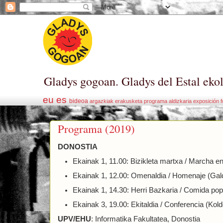
Gladys gogoan. Gladys del Estal eko
eu
es
bideoa
argazkiak
erakusketa
programa
aldizkaria
exposición
f
Programa (2019)
DONOSTIA
Ekainak 1, 11.00: Bizikleta martxa / Marcha en
Ekainak 1, 12.00: Omenaldia / Homenaje (Gal
Ekainak 1, 14.30: Herri Bazkaria / Comida pop
Ekainak 3, 19.00: Ekitaldia / Conferencia (Kol
UPV/EHU
: Informatika Fakultatea, Donostia