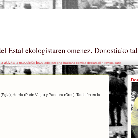
el Estal ekologistaren omenez. Donostiako tal
ma
aldizkaria
exposición
fotos
adierazpena
bazkaria
comida
declaración
revista
saria
Do
(Egia), Herria (Parte Vieja) y Pandora (Gros). También en la