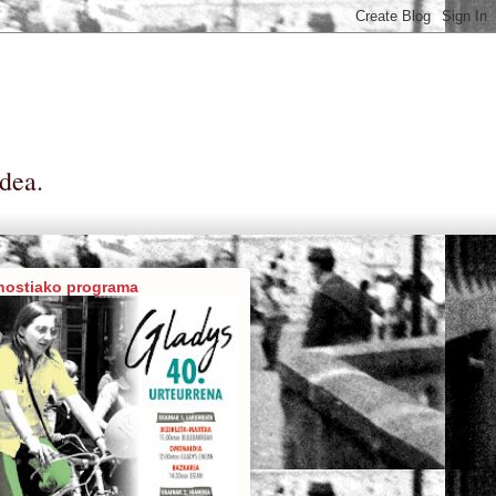
dea.
nostiako programa