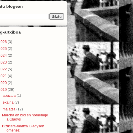
atu blogean
g-artxiboa
2026
(3)
2025
(2)
2024
(2)
2023
(2)
2022
(5)
2021
(4)
2020
(2)
2019
(29)
►
abuztua
(1)
►
ekaina
(7)
▼
maiatza
(12)
Marcha en bici en homenaje
a Gladys
Bizikleta-martxa Gladysen
omenez