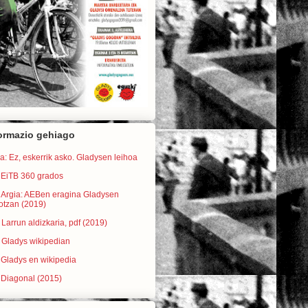
ormazio gehiago
a: Ez, eskerrik asko. Gladysen leihoa
 EiTB 360 grados
) Argia: AEBen eragina Gladysen
otzan (2019)
 Larrun aldizkaria, pdf (2019)
 Gladys wikipedian
 Gladys en wikipedia
 Diagonal (2015)