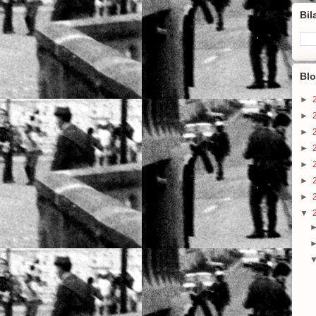
Bil
Blo
►
►
►
►
►
►
►
▼