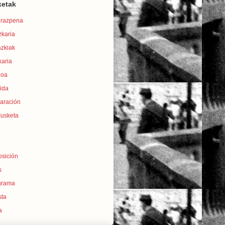
ketak
erazpena
zkaria
azkiak
karia
eoa
ida
laración
kusketa
osición
s
grama
sta
a