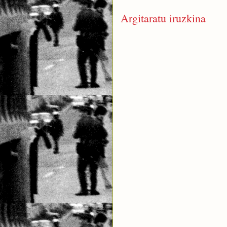
Argitaratu iruzkina