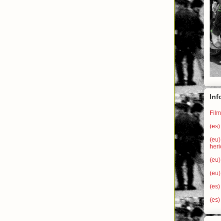
Inf
Film
(es)
(eu
heri
(eu)
(eu)
(es)
(es)