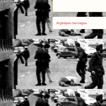
Argitalpen berriagoa
Harpidetu 