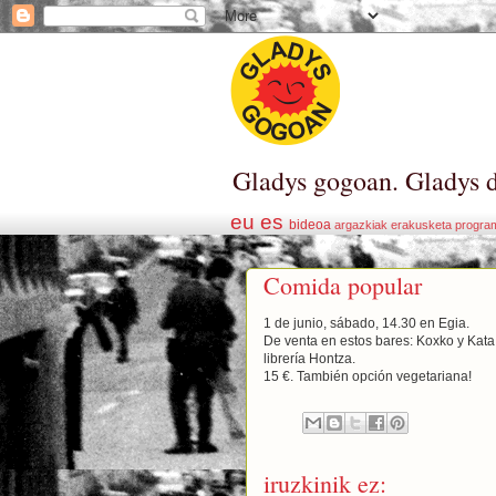
Gladys gogoan. Gladys d
eu
es
bideoa
argazkiak
erakusketa
progra
Comida popular
1 de junio, sábado, 14.30 en Egia.
De venta en estos bares: Koxko y Kata 
librería Hontza.
15 €. También opción vegetariana!
iruzkinik ez: