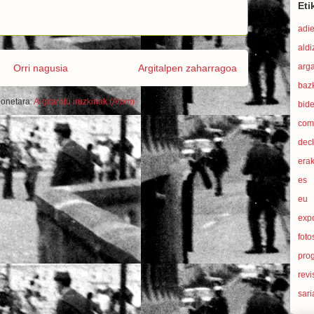
Eti
adi
aldi
arg
Orri nagusia
Argitalpen zaharragoa
baz
honetara:
Argitaratu iruzkinak (Atom)
bid
com
dec
era
es
eu
exp
foto
pro
revi
sari