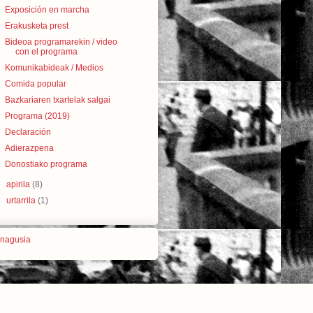
Exposición en marcha
Erakusketa prest
Bideoa programarekin / video
con el programa
Komunikabideak / Medios
Comida popular
Bazkariaren txartelak salgai
Programa (2019)
Declaración
Adierazpena
Donostiako programa
►
apirila
(8)
►
urtarrila
(1)
 nagusia